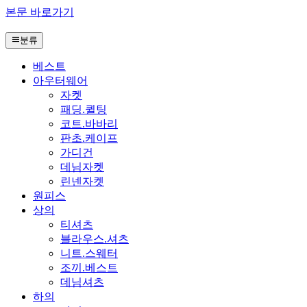
본문 바로가기
분류
베스트
아우터웨어
자켓
패딩.퀼팅
코트.바바리
판초.케이프
가디건
데님자켓
린넨자켓
원피스
상의
티셔츠
블라우스.셔츠
니트.스웨터
조끼.베스트
데님셔츠
하의