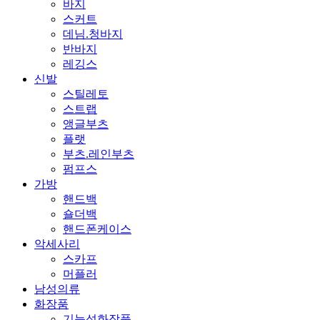
바지
스커트
데님.청바지
반바지
레깅스
신발
스틸레토
스트랩
앵글부츠
플랫
부츠.레인부츠
펌프스
가방
핸드백
숄더백
핸드폰케이스
악세사리
스카프
머플러
남성의류
화장품
기능성화장품