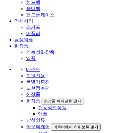
핸드백
숄더백
핸드폰케이스
악세사리
스카프
머플러
남성의류
화장품
기능성화장품
앰플
베스트
회원전용
특별기획전
노현정추천
신상품
화장품
화장품 하위분류 열기
기능성화장품
앰플
남성의류
아우터웨어
아우터웨어 하위분류 열기