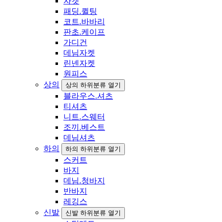
자켓
패딩.퀼팅
코트.바바리
판초.케이프
가디건
데님자켓
린넨자켓
원피스
상의
상의 하위분류 열기
블라우스.셔츠
티셔츠
니트.스웨터
조끼.베스트
데님셔츠
하의
하의 하위분류 열기
스커트
바지
데님.청바지
반바지
레깅스
신발
신발 하위분류 열기