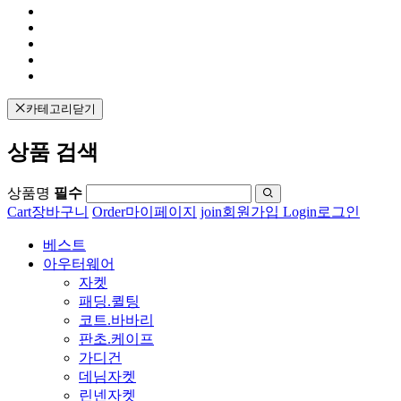
카테고리닫기
상품 검색
상품명
필수
Cart
장바구니
Order
마이페이지
join
회원가입
Login
로그인
베스트
아우터웨어
자켓
패딩.퀼팅
코트.바바리
판초.케이프
가디건
데님자켓
린넨자켓