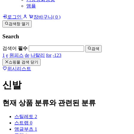
앰플
로그인
장바구니
( 0 )
검색창 열기
Search
검색어
필수
검색
1
e
원피스
de
나탈리
for
-123
쇼핑몰 검색 닫기
위시리스트
신발
현재 상품 분류와 관련된 분류
스틸레토
2
스트랩
0
앵글부츠
1