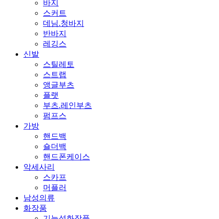
바지
스커트
데님.청바지
반바지
레깅스
신발
스틸레토
스트랩
앵글부츠
플랫
부츠.레인부츠
펌프스
가방
핸드백
숄더백
핸드폰케이스
악세사리
스카프
머플러
남성의류
화장품
기능성화장품