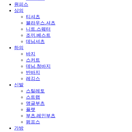
원피스
상의
티셔츠
블라우스.셔츠
니트.스웨터
조끼.베스트
데님셔츠
하의
바지
스커트
데님.청바지
반바지
레깅스
신발
스틸레토
스트랩
앵글부츠
플랫
부츠.레인부츠
펌프스
가방