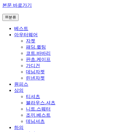
본문 바로가기
분류
베스트
아우터웨어
자켓
패딩.퀼팅
코트.바바리
판초.케이프
가디건
데님자켓
린넨자켓
원피스
상의
티셔츠
블라우스.셔츠
니트.스웨터
조끼.베스트
데님셔츠
하의