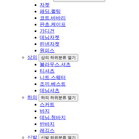
자켓
패딩.퀼팅
코트.바바리
판초.케이프
가디건
데님자켓
린넨자켓
원피스
상의
상의 하위분류 열기
블라우스.셔츠
티셔츠
니트.스웨터
조끼.베스트
데님셔츠
하의
하의 하위분류 열기
스커트
바지
데님.청바지
반바지
레깅스
신발
신발 하위분류 열기