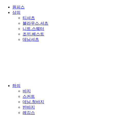
원피스
상의
티셔츠
블라우스.셔츠
니트.스웨터
조끼.베스트
데님셔츠
하의
바지
스커트
데님.청바지
반바지
레깅스