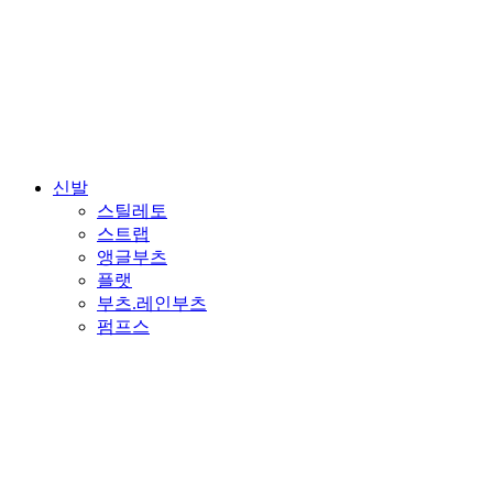
신발
스틸레토
스트랩
앵글부츠
플랫
부츠.레인부츠
펌프스