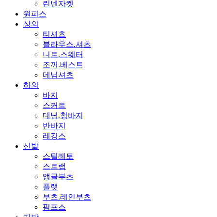
린넨자켓
원피스
상의
티셔츠
블라우스.셔츠
니트.스웨터
조끼.베스트
데님셔츠
하의
바지
스커트
데님.청바지
반바지
레깅스
신발
스틸레토
스트랩
앵글부츠
플랫
부츠.레인부츠
펌프스