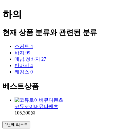
하의
현재 상품 분류와 관련된 분류
스커트
4
바지
99
데님.청바지
27
반바지
4
레깅스
0
베스트상품
코듀로이버뮤다팬츠
105,300원
1번째 리스트