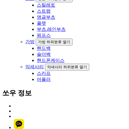
스틸레토
스트랩
앵글부츠
플랫
부츠.레인부츠
펌프스
가방
가방 하위분류 열기
핸드백
숄더백
핸드폰케이스
악세사리
악세사리 하위분류 열기
스카프
머플러
쏘우 정보