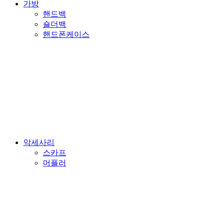
가방
핸드백
숄더백
핸드폰케이스
악세사리
스카프
머플러