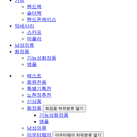
가방
핸드백
숄더백
핸드폰케이스
악세사리
스카프
머플러
남성의류
화장품
기능성화장품
앰플
베스트
회원전용
특별기획전
노현정추천
신상품
화장품
화장품 하위분류 열기
기능성화장품
앰플
남성의류
아우터웨어
아우터웨어 하위분류 열기