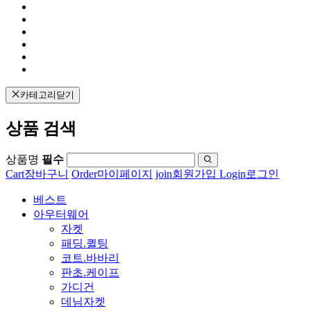
카테고리닫기
상품 검색
상품명
필수
Cart
장바구니
Order
마이페이지
join
회원가입
Login
로그인
베스트
아우터웨어
자켓
패딩.퀼팅
코트.바바리
판초.케이프
가디건
데님자켓