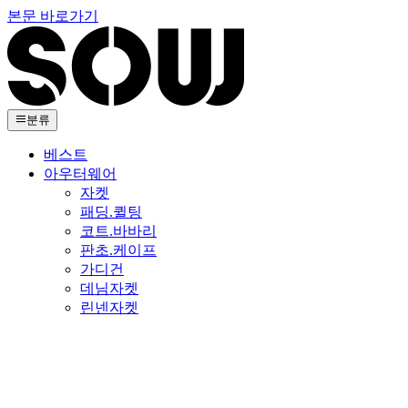
본문 바로가기
분류
베스트
아우터웨어
자켓
패딩.퀼팅
코트.바바리
판초.케이프
가디건
데님자켓
린넨자켓