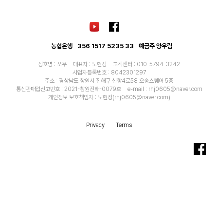
농협은행
356 1517 5235 33
예금주 양우림
상호명 : 쏘우
대표자 : 노현정
고객센터 : 010-5794-3242
사업자등록번호 : 8042301297
주소 : 경상남도 창원시 진해구 신항4로58 오송스퀘어 5층
통신판매업신고번호 : 2021-창원진해-0079호
e-mail : rhj0605@naver.com
개인정보 보호책임자 : 노현정(rhj0605@naver.com)
Privacy
Terms