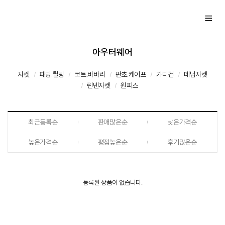
아우터웨어
자켓
패딩.퀼팅
코트.바바리
판초.케이프
가디건
데님자켓
린넨자켓
원피스
최근등록순
판매많은순
낮은가격순
높은가격순
평점높은순
후기많은순
등록된 상품이 없습니다.