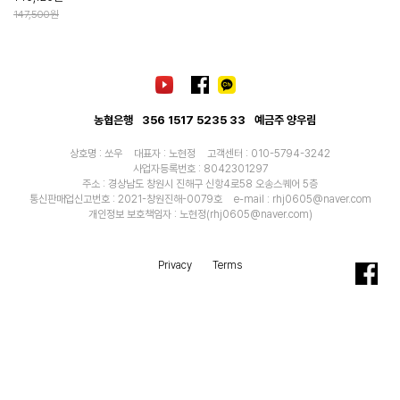
147,500원
농협은행
356 1517 5235 33
예금주 양우림
상호명 : 쏘우
대표자 : 노현정
고객센터 : 010-5794-3242
사업자등록번호 : 8042301297
주소 : 경상남도 창원시 진해구 신항4로58 오송스퀘어 5층
통신판매업신고번호 : 2021-창원진해-0079호
e-mail : rhj0605@naver.com
개인정보 보호책임자 : 노현정(rhj0605@naver.com)
Privacy
Terms