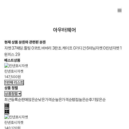
아우터웨어
현재 상품 분류와 관련된 분류
자켓
37
패딩.퀼팅
0
코트.바바리
3
판초.케이프
0
가디건
6
데님자켓
0
린넨자켓
1
원피스
29
베스트상품
린넨호시자켓
147,500원
1번째 리스트
상품 정렬
상품정렬
최근등록순
판매많은순
낮은가격순
높은가격순
평점높은순
후기많은순
린넨호시자켓
140,120원