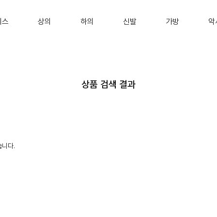
피스
상의
하의
신발
가방
악
상품 검색 결과
습니다.