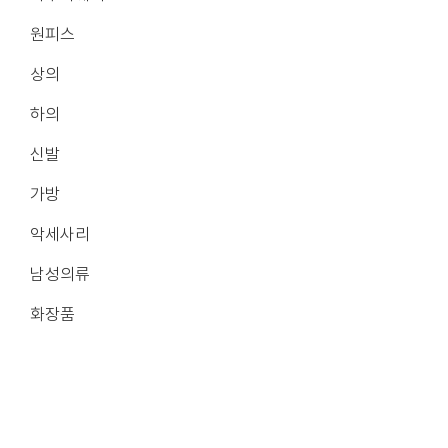
원피스
상의
하의
신발
가방
악세사리
남성의류
화장품