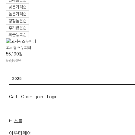
판매많은순
낮은가격순
높은가격순
평점높은순
후기많은순
최근등록순
고서핑스누피티
55,190원
58,100원
Cart
Order
join
Login
베스트
아우터웨어