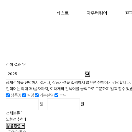
베스트
아우터웨어
원
검색 결과
1
건
상세검색을 선택하지 않거나, 상품가격을 입력하지 않으면 전체에서 검색합니다.
검색어는 최대 30글자까지, 여러개의 검색어를 공백으로 구분하여 입력 할수 있
상품명
설명
기본설명
코드
원 ~
원
전체분류
1
노현정추천
1
상품정렬