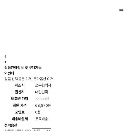
상품간략정보 및 구매기능
와썬티
상품 선택옵션 2 개, 추가옵션 0 개
제조사
쏘우협력사
원산지
대한민국
비회원 가격
72,500원
회원 가격
68,870원
포인트
0점
배송비결제
무료배송
선택옵션