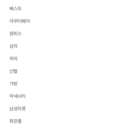
베스트
아우터웨어
원피스
상의
하의
신발
가방
악세사리
남성의류
화장품