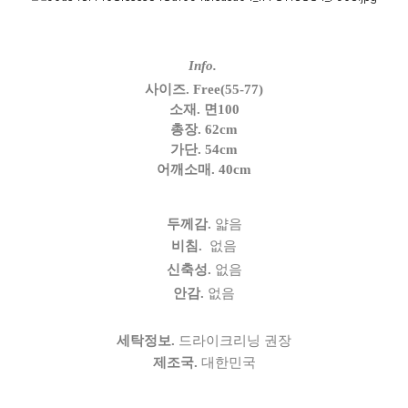
Info.
사이즈.
Free(55-77)
소재.
면100
총장. 62cm
가단. 54cm
어깨소매. 40cm
두께감.
얇음
비침.
없음
신축성.
없음
안감.
없음
세탁정보.
드라이크리닝 권장
제조국.
대한민국